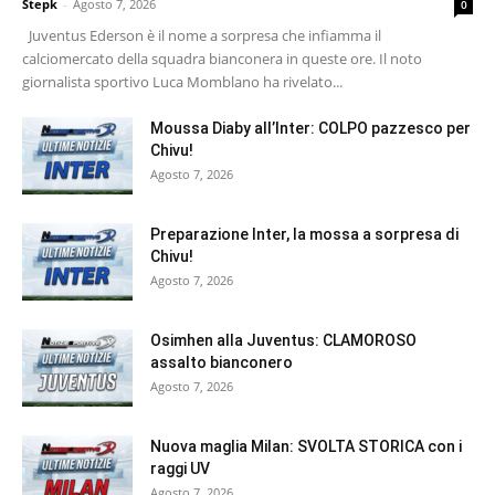
Stepk
-
Agosto 7, 2026
0
Juventus Ederson è il nome a sorpresa che infiamma il
calciomercato della squadra bianconera in queste ore. Il noto
giornalista sportivo Luca Momblano ha rivelato...
Moussa Diaby all’Inter: COLPO pazzesco per
Chivu!
Agosto 7, 2026
Preparazione Inter, la mossa a sorpresa di
Chivu!
Agosto 7, 2026
Osimhen alla Juventus: CLAMOROSO
assalto bianconero
Agosto 7, 2026
Nuova maglia Milan: SVOLTA STORICA con i
raggi UV
Agosto 7, 2026