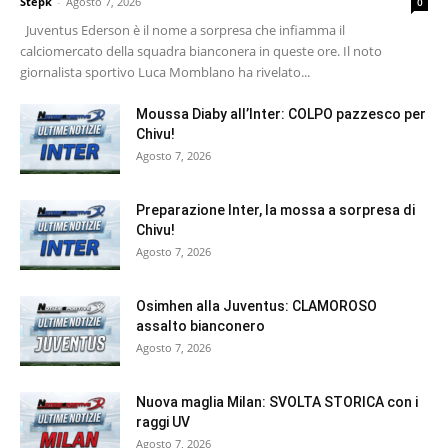
Stepk
-
Agosto 7, 2026
0
Juventus Ederson è il nome a sorpresa che infiamma il
calciomercato della squadra bianconera in queste ore. Il noto
giornalista sportivo Luca Momblano ha rivelato...
Moussa Diaby all’Inter: COLPO pazzesco per
Chivu!
Agosto 7, 2026
Preparazione Inter, la mossa a sorpresa di
Chivu!
Agosto 7, 2026
Osimhen alla Juventus: CLAMOROSO
assalto bianconero
Agosto 7, 2026
Nuova maglia Milan: SVOLTA STORICA con i
raggi UV
Agosto 7, 2026