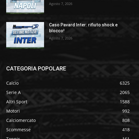
Agosto 7, 2026
Caso Pavard Inter: rifiuto shock e
blocco!
Agosto 7, 2026
CATEGORIA POPOLARE
Calcio
6325
Serie A
2065
Altri Sport
1588
Motori
992
Calciomercato
808
Scommesse
418
Tennis
161