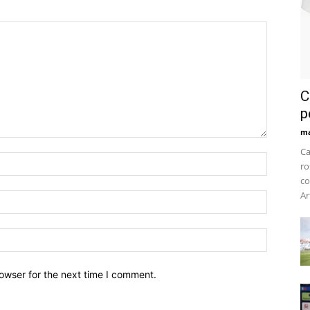
C
p
m
Ca
ro
co
Ar
owser for the next time I comment.