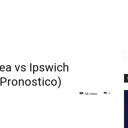
ea vs Ipswich
(Pronostico)
0
68 views