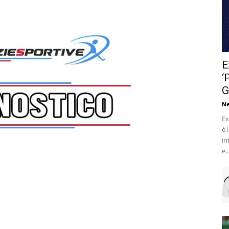
E
‘
G
Ne
Ex
è 
in
e..