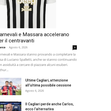
arnevali e Massara accelerano
er il centravanti
arco
-
Agosto 6, 2026
0
rnevali e Massara stanno provando a completare la
sa di Luciano Spalletti, anche se stanno continuando
n assiduità a cercare di piazzare alcuni esuberi.
thur...
Ultime Cagliari, attenzione
all’ultima possibile cessione
Agosto 6, 2026
Il Cagliari perde anche Carlos,
ecco l’alternativa