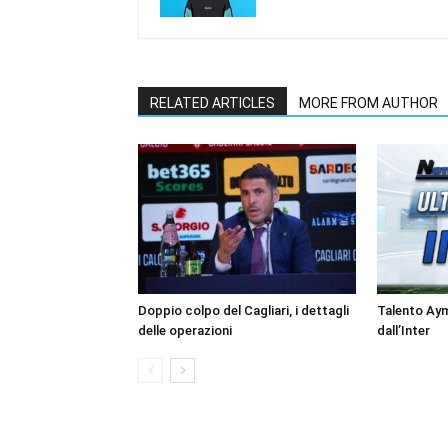
RELATED ARTICLES
MORE FROM AUTHOR
Doppio colpo del Cagliari, i dettagli
Talento Ay
delle operazioni
dall’Inter