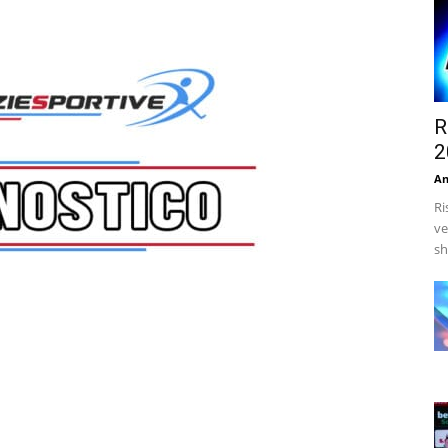
R
2
An
Ri
ve
sh