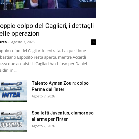
oppio colpo del Cagliari, i dettagli
elle operazioni
arco
-
Agosto 7, 2026
0
ppio colpo del Cagliari in entrata. La questione
bastiano Esposito resta aperta, mentre Accardi
azza due acquisti. Il Cagliari ha chiuso per Daniel
ldini in...
Talento Aymen Zouin: colpo
Parma dall’Inter
Agosto 7, 2026
Spalletti Juventus, clamoroso
allarme per l’Inter
Agosto 7, 2026