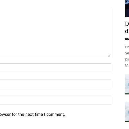
D
d
m
Do
Se
pi
Ma
owser for the next time I comment.