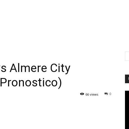
s Almere City
(Pronostico)
0
66 views