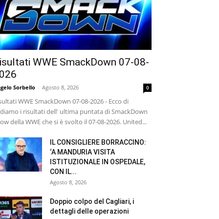
isultati WWE SmackDown 07-08-
026
gelo Sorbello
-
Agosto 8, 2026
0
sultati WWE SmackDown 07-08-2026 - Ecco di
diamo i risultati dell' ultima puntata di SmackDown
ow della WWE che si è svolto il 07-08-2026. United...
IL CONSIGLIERE BORRACCINO:
‘A MANDURIA VISITA
ISTITUZIONALE IN OSPEDALE,
CON IL...
Agosto 8, 2026
Doppio colpo del Cagliari, i
dettagli delle operazioni