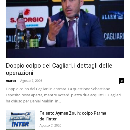
Doppio colpo del Cagliari, i dettagli delle
operazioni
marco
-
Agosto 7, 2026
0
Doppio colpo del Cagliari in entrata. La questione Sebastiano
Esposito resta aperta, mentre Accardi piazza due acquisti. Il Cagliari
ha chiuso per Daniel Maldini in...
Talento Aymen Zouin: colpo Parma
dall’Inter
Agosto 7, 2026