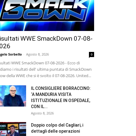
isultati WWE SmackDown 07-08-
026
gelo Sorbello
-
Agosto 8, 2026
0
sultati WWE SmackDown 07-08-2026 - Ecco di
diamo i risultati dell' ultima puntata di SmackDown
ow della WWE che si è svolto il 07-08-2026. United...
IL CONSIGLIERE BORRACCINO:
‘A MANDURIA VISITA
ISTITUZIONALE IN OSPEDALE,
CON IL...
Agosto 8, 2026
Doppio colpo del Cagliari, i
dettagli delle operazioni