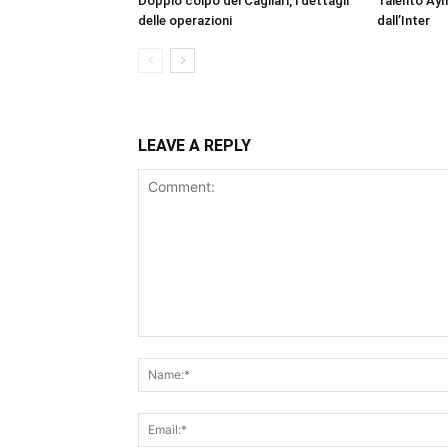
Doppio colpo del Cagliari, i dettagli
Talento Ay
delle operazioni
dall’Inter
LEAVE A REPLY