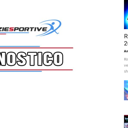
R
2
An
Ri
ve
sh