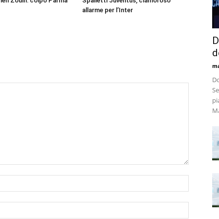
men Zouin: colpo Parma
Spalletti Juventus, clamoroso
allarme per l’Inter
D
d
m
Do
Se
pi
Ma