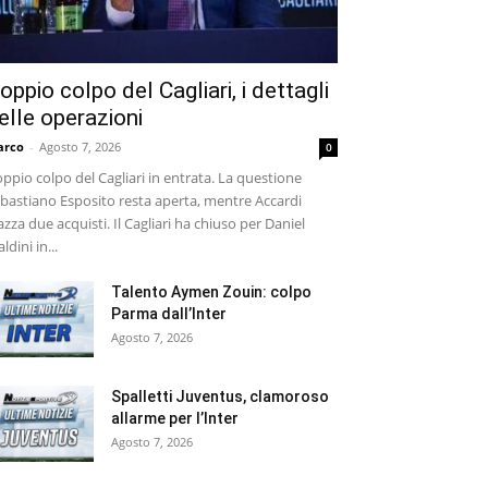
oppio colpo del Cagliari, i dettagli
elle operazioni
arco
-
Agosto 7, 2026
0
ppio colpo del Cagliari in entrata. La questione
bastiano Esposito resta aperta, mentre Accardi
azza due acquisti. Il Cagliari ha chiuso per Daniel
ldini in...
Talento Aymen Zouin: colpo
Parma dall’Inter
Agosto 7, 2026
Spalletti Juventus, clamoroso
allarme per l’Inter
Agosto 7, 2026