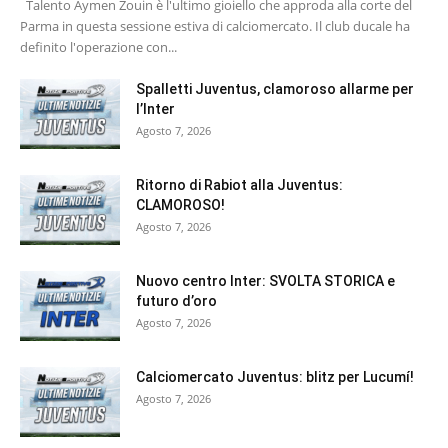
Talento Aymen Zouin è l'ultimo gioiello che approda alla corte del
Parma in questa sessione estiva di calciomercato. Il club ducale ha
definito l'operazione con...
Spalletti Juventus, clamoroso allarme per
l’Inter
Agosto 7, 2026
Ritorno di Rabiot alla Juventus:
CLAMOROSO!
Agosto 7, 2026
Nuovo centro Inter: SVOLTA STORICA e
futuro d’oro
Agosto 7, 2026
Calciomercato Juventus: blitz per Lucumí!
Agosto 7, 2026