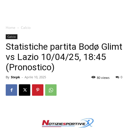
Home
Calcio
Calcio
Statistiche partita Bodø Glimt
vs Lazio 10/04/25, 18:45
(Pronostico)
By
Stepk
-
Aprile 10, 2025
0
80 views