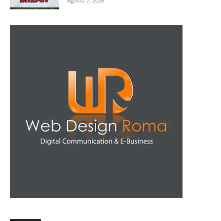
Agosto 7, 2026