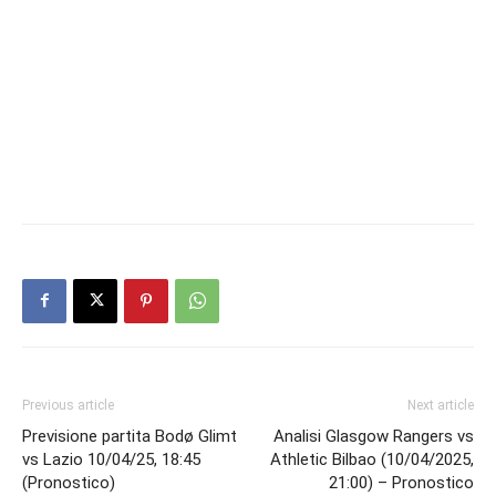
Previous article
Next article
Previsione partita Bodø Glimt
Analisi Glasgow Rangers vs
vs Lazio 10/04/25, 18:45
Athletic Bilbao (10/04/2025,
(Pronostico)
21:00) – Pronostico