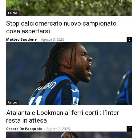
Calcio
Stop calciomercato nuovo campionato:
cosa aspettarsi
Matteo Baudone
-
Agosto 3, 2025
0
Calcio
Atalanta e Lookman ai ferri corti : l’Inter
resta in attesa
Cesare De Pasquale
-
Agosto 2, 2025
0