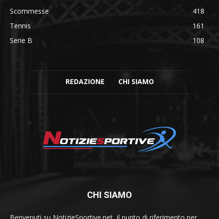
Scommesse
418
Tennis
161
Serie B
108
REDAZIONE
CHI SIAMO
CHI SIAMO
Benvenuti su NotizieSportive.net, il punto di riferimento per