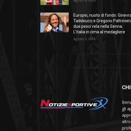
Agosto 6, 2026
Europei, nuoto di fondo: Ginevr
Taddeucci e Gregorio Paltrinieri
due pesci vela nella Senna.
L’italia in cima al medagliere
Agosto 5, 2026
CHI
Benve
gli 
appr
altr
prof