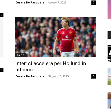
Cesare De Pasquale
-
Agosto 7, 2025
0
0
Calcio
Inter: si accelera per Hojlund in
attacco
0
Cesare De Pasquale
-
Giugno 15, 2025
0