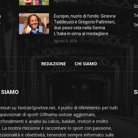
Agosto 6, 2026
S
T
a
Europei, nuoto di fondo: Ginevra
,
Taddeucci e Gregorio Paltrinieri,
Se
due pesci vela nella Senna.
L’italia in cima al medagliere
Agosto 5, 2026
REDAZIONE
CHI SIAMO
 SIAMO
S
nuti su NotizieSportive.net, il punto di riferimento per tutti
appassionati di sport! Offriamo notizie aggiornate,
ofondimenti e analisi su calcio, basket, motori e molto
o. La nostra missione è raccontare lo sport con passione,
essionalità e obiettività, tenendoti sempre informato sulle