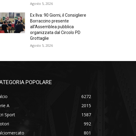
Agosto 5, 2026
Ex Ilva: 90 Giorni, il Consigliere
Borraccino presente
all’Assemblea pubblica
organizzata dal Circolo PD
Grottaglie
Agosto 5, 2026
ATEGORIA POPOLARE
lcio
6272
rie A
2015
tri Sport
1587
otori
992
alciomercato
801