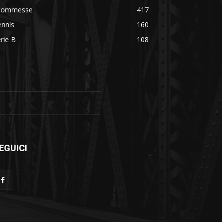
commesse
417
ennis
160
rie B
108
EGUICI