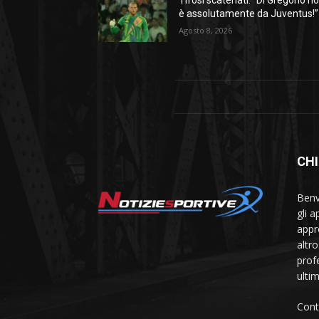
è assolutamente da Juventus!”
Agosto 8, 2026
CHI
Benve
gli 
appr
altr
prof
ulti
Cont