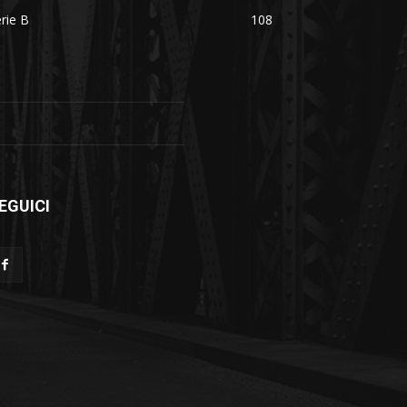
rie B
108
EGUICI