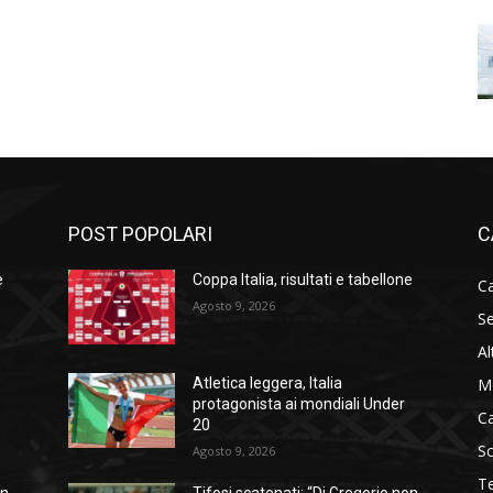
POST POPOLARI
C
e
Coppa Italia, risultati e tabellone
Ca
Agosto 9, 2026
Se
Al
M
Atletica leggera, Italia
protagonista ai mondiali Under
C
20
S
Agosto 9, 2026
T
on
Tifosi scatenati: “Di Gregorio non