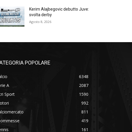
Kerim Alajbegovic debutto Juve:
svolta derby
Agosto 8, 2026
ATEGORIA POPOLARE
lcio
6348
rie A
2087
tri Sport
1590
otori
992
alciomercato
811
commesse
419
ennis
161