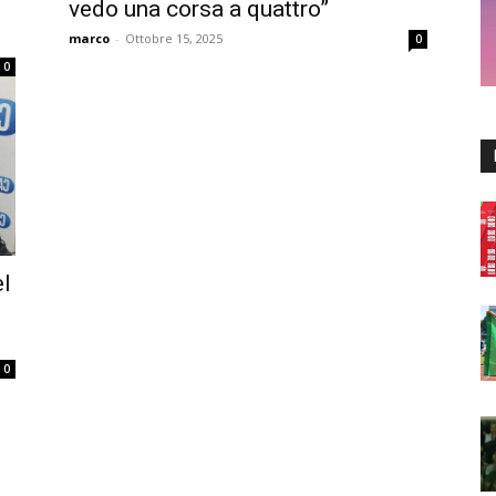
vedo una corsa a quattro”
marco
-
Ottobre 15, 2025
0
0
el
0