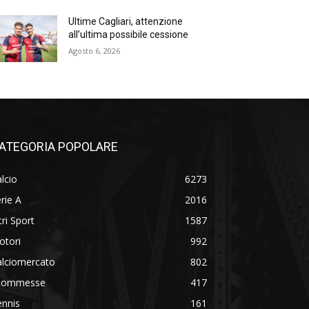
Ultime Cagliari, attenzione
all’ultima possibile cessione
Agosto 6, 2026
ATEGORIA POPOLARE
lcio
6273
rie A
2016
tri Sport
1587
otori
992
alciomercato
802
commesse
417
ennis
161