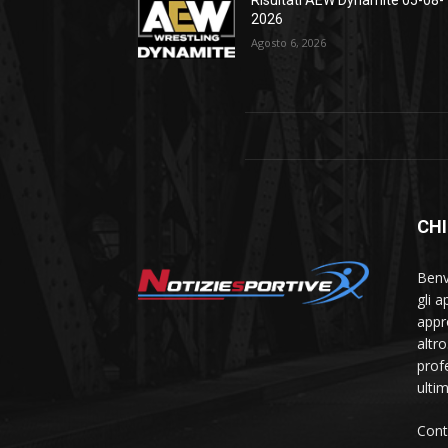
2026
Agosto 6, 2026
CHI
Benve
gli 
appr
altr
prof
ulti
Cont