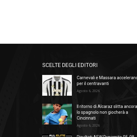
SCELTE DEGLI EDITORI
Carnevali e Massara acceleran
per il centravanti
Agosto 6, 2026
Il ritorno di Alcaraz slitta ancora
lo spagnolo non giocherà a
Cincinnati
Agosto 6, 2026
Risultati AEW Dynamite 05-08-