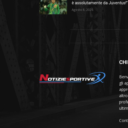
è assolutamente da Juventus!”
Agosto 8, 2026
CHI
Benve
gli 
appr
altr
prof
ulti
Cont