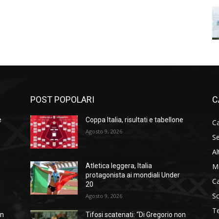
POST POPOLARI
C
e
Coppa Italia, risultati e tabellone
Ca
Agosto 9, 2026
Se
Al
M
Atletica leggera, Italia
protagonista ai mondiali Under
C
20
S
Agosto 9, 2026
T
on
Tifosi scatenati: “Di Gregorio non