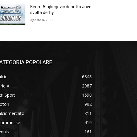
Kerim Alajbegovic debutto Juve:
svolta derby
Agosto 8, 2026
ATEGORIA POPOLARE
lcio
6348
rie A
2087
tri Sport
1590
otori
992
alciomercato
811
commesse
419
ennis
161