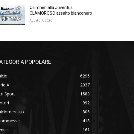
Osimhen alla Juventus:
CLAMOROSO assalto bianconero
Agosto 7, 2026
ATEGORIA POPOLARE
lcio
6295
rie A
2037
tri Sport
1588
otori
992
alciomercato
806
commesse
418
ennis
161