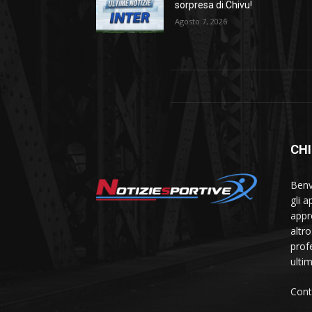
sorpresa di Chivu!
Agosto 7, 2026
CHI
Benve
gli 
appr
altr
prof
ulti
Cont