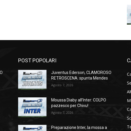
POST POPOLARI
C
SO
Juventus Ederson, CLAMOROSO
Ca
RETROSCENA: spunta Mendes
Se
Agosto 7, 2026
Al
M
Moussa Diaby all’Inter: COLPO
pazzesco per Chivu!
C
Agosto 7, 2026
S
T
Preparazione Inter, la mossa a