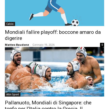
Calcio
Mondiali fallire playoff: boccone amaro da
digerire
Matteo Baudone
-
Gennaio 19, 2026
0
Altri Sport
Pallanuoto, Mondiali di Singapore: che
tonfo per l’Italia contro la Grecia. Il