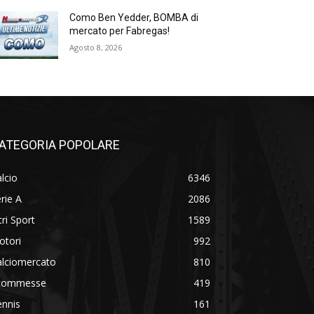
Como Ben Yedder, BOMBA di
mercato per Fabregas!
Agosto 8, 2026
ATEGORIA POPOLARE
lcio
6346
rie A
2086
tri Sport
1589
otori
992
alciomercato
810
commesse
419
ennis
161