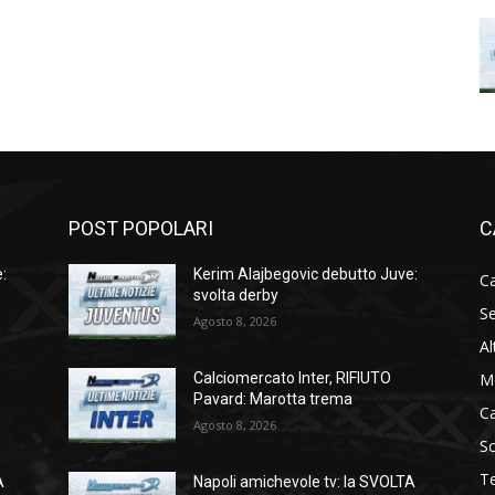
POST POPOLARI
C
:
Kerim Alajbegovic debutto Juve:
Ca
svolta derby
Se
Agosto 8, 2026
Al
M
Calciomercato Inter, RIFIUTO
Pavard: Marotta trema
C
Agosto 8, 2026
S
T
A
Napoli amichevole tv: la SVOLTA