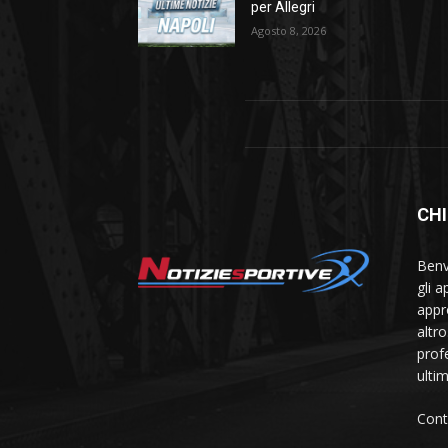
per Allegri
Agosto 8, 2026
CHI
Benve
gli 
appr
altr
prof
ulti
Cont