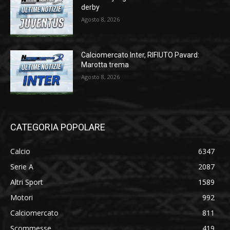
derby
Agosto 8, 2026
Calciomercato Inter, RIFIUTO Pavard:
Marotta trema
Agosto 8, 2026
CATEGORIA POPOLARE
Calcio
6347
Serie A
2087
Altri Sport
1589
Motori
992
Calciomercato
811
Scommesse
419