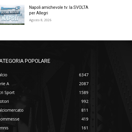
Napoli amichevole tv: la SVOLTA
per Allegri
Agosto 8, 2026
ATEGORIA POPOLARE
lcio
6347
rie A
2087
tri Sport
1589
otori
992
alciomercato
811
commesse
419
ennis
161