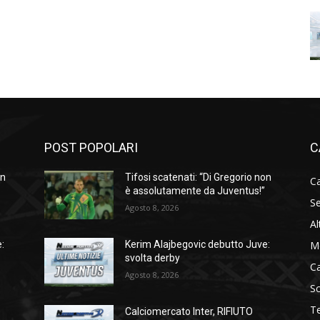
POST POPOLARI
C
on
Tifosi scatenati: “Di Gregorio non
Ca
è assolutamente da Juventus!”
Se
Agosto 8, 2026
Al
M
:
Kerim Alajbegovic debutto Juve:
svolta derby
C
Agosto 8, 2026
S
T
Calciomercato Inter, RIFIUTO