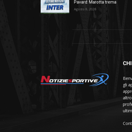
Pavard: Marotta trema
Agosto 8, 2026
CHI
Benve
gli 
appr
altr
prof
ulti
Cont