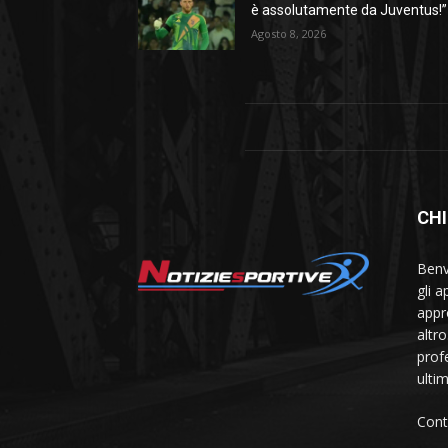
è assolutamente da Juventus!”
Agosto 8, 2026
CHI
Benve
gli 
appr
altr
prof
ulti
Cont