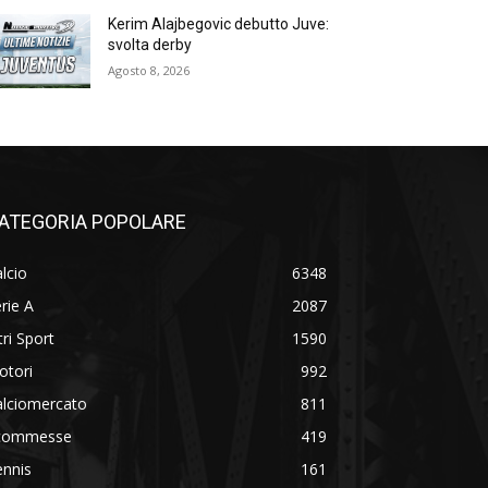
Kerim Alajbegovic debutto Juve:
svolta derby
Agosto 8, 2026
ATEGORIA POPOLARE
lcio
6348
rie A
2087
tri Sport
1590
otori
992
alciomercato
811
commesse
419
ennis
161