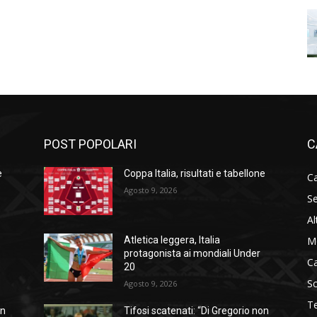
POST POPOLARI
C
e
Coppa Italia, risultati e tabellone
Ca
Agosto 9, 2026
Se
Al
M
Atletica leggera, Italia
protagonista ai mondiali Under
C
20
S
Agosto 9, 2026
T
on
Tifosi scatenati: “Di Gregorio non