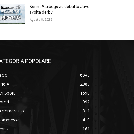
Kerim Alajbegovic debutto Juve:
svolta derby
Agosto 8, 2026
ATEGORIA POPOLARE
lcio
6348
rie A
2087
tri Sport
1590
otori
992
alciomercato
811
commesse
419
ennis
161