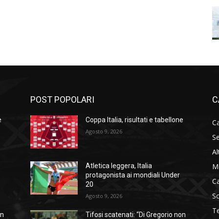
POST POPOLARI
C
e
Coppa Italia, risultati e tabellone
Ca
Agosto 9, 2026
Se
Al
M
Atletica leggera, Italia
protagonista ai mondiali Under
C
20
S
Agosto 9, 2026
T
on
Tifosi scatenati: “Di Gregorio non