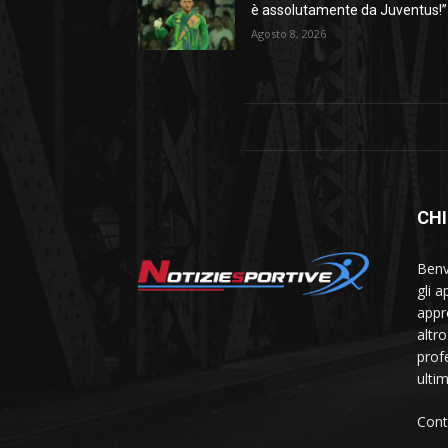
è assolutamente da Juventus!”
Agosto 8, 2026
CHI
Benve
gli 
appr
altr
prof
ulti
Cont