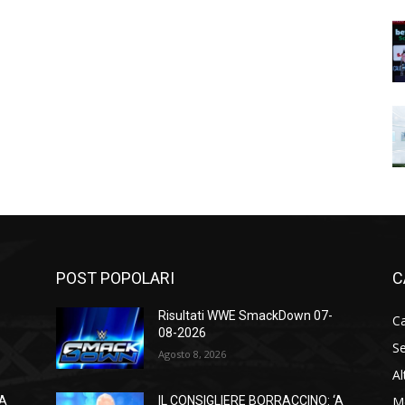
POST POPOLARI
C
Risultati WWE SmackDown 07-
Ca
08-2026
Se
Agosto 8, 2026
Al
M
‘A
IL CONSIGLIERE BORRACCINO: ‘A