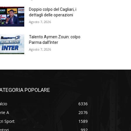
Doppio colpo del Cagliari, i
dettagli delle operazioni
Agosto 7, 2026
Talento Aymen Zouin: colpo
Parma dall’Inter
Agosto 7, 2026
ATEGORIA POPOLARE
lcio
6336
rie A
2076
tri Sport
1589
otori
992