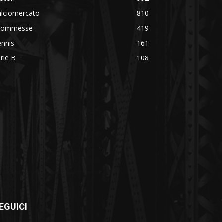
alciomercato
810
commesse
419
ennis
161
rie B
108
EGUICI