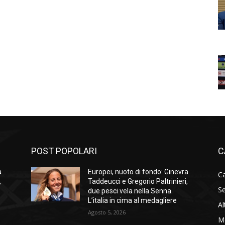
POST POPOLARI
C
a
Europei, nuoto di fondo: Ginevra
Ca
,
Taddeucci e Gregorio Paltrinieri,
Se
due pesci vela nella Senna.
L’italia in cima al medagliere
Al
Agosto 5, 2026
M