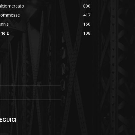
alciomercato
800
commesse
417
ennis
160
rie B
108
EGUICI