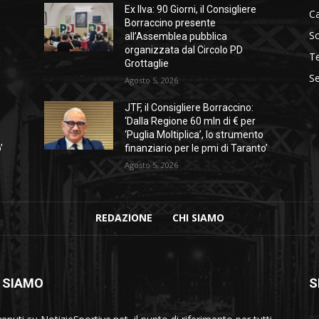
Ex Ilva: 90 Giorni, il Consigliere
C
Borraccino presente
S
all’Assemblea pubblica
organizzata dal Circolo PD
T
Grottaglie
Se
Agosto 5, 2026
JTF, il Consigliere Borraccino:
‘Dalla Regione 60 mln di € per
‘Puglia Moltiplica’, lo strumento
’
finanziario per le pmi di Taranto’
Agosto 5, 2026
REDAZIONE
CHI SIAMO
 SIAMO
S