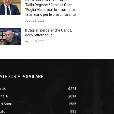
‘Dalla Regione 60 mln di € per
‘Puglia Moltiplica’, lo strumento
finanziario per le pmi di Taranto’
Agosto 5, 2026
Il Cagliari perde anche Carlos,
ecco l’alternativa
Agosto 5, 2026
ATEGORIA POPOLARE
lcio
6271
rie A
2014
tri Sport
1586
otori
992