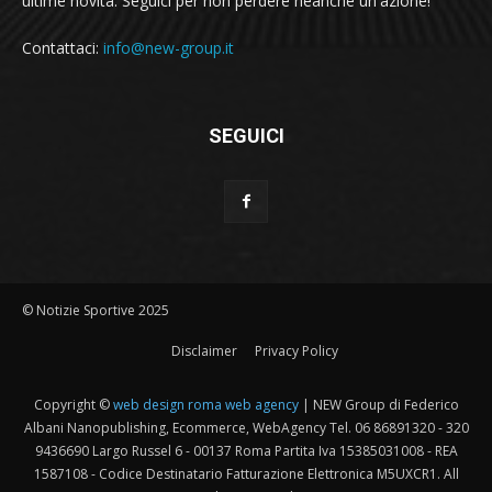
ultime novità. Seguici per non perdere neanche un'azione!
Contattaci:
info@new-group.it
SEGUICI
© Notizie Sportive 2025
Disclaimer
Privacy Policy
Copyright ©
web design roma web agency
| NEW Group di Federico
Albani Nanopublishing, Ecommerce, WebAgency Tel. 06 86891320 - 320
9436690 Largo Russel 6 - 00137 Roma Partita Iva 15385031008 - REA
1587108 - Codice Destinatario Fatturazione Elettronica M5UXCR1. All