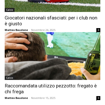
Calcio
Giocatori nazionali sfasciati: per i club non
è giusto
Matteo Baudone
-
Novembre 24, 2025
0
Calcio
Raccomandata utilizzo pezzotto: fregato è
chi frega
Matteo Baudone
-
Novembre 15, 2025
0