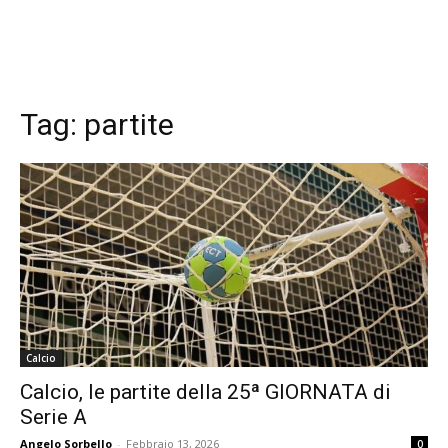
Tag:
partite
Calcio
Calcio, le partite della 25ª GIORNATA di
Serie A
Angelo Sorbello
-
Febbraio 13, 2026
0