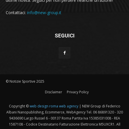
ultime novità. Seguici per non perdere neanche un'azione!
Contattaci:
info@new-group.it
SEGUICI
© Notizie Sportive 2025
Disclaimer
Privacy Policy
Copyright ©
web design roma web agency
| NEW Group di Federico
Albani Nanopublishing, Ecommerce, WebAgency Tel. 06 86891320 - 320
9436690 Largo Russel 6 - 00137 Roma Partita Iva 15385031008 - REA
1587108 - Codice Destinatario Fatturazione Elettronica M5UXCR1. All