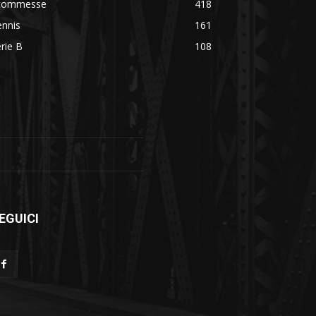
commesse
418
ennis
161
rie B
108
EGUICI