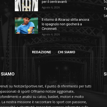
S
per il centravanti
Agosto 6, 2026
T
Se
:
Il ritorno di Alcaraz slitta ancora:
lo spagnolo non giocherà a
Cincinnati
Agosto 6, 2026
REDAZIONE
CHI SIAMO
 SIAMO
S
nuti su NotizieSportive.net, il punto di riferimento per tutti
appassionati di sport! Offriamo notizie aggiornate,
ofondimenti e analisi su calcio, basket, motori e molto
o. La nostra missione è raccontare lo sport con passione,