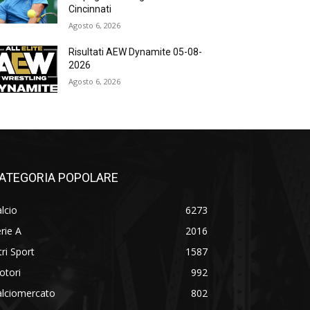
Cincinnati
Agosto 6, 2026
Risultati AEW Dynamite 05-08-
2026
Agosto 6, 2026
ATEGORIA POPOLARE
lcio
6273
rie A
2016
tri Sport
1587
otori
992
alciomercato
802