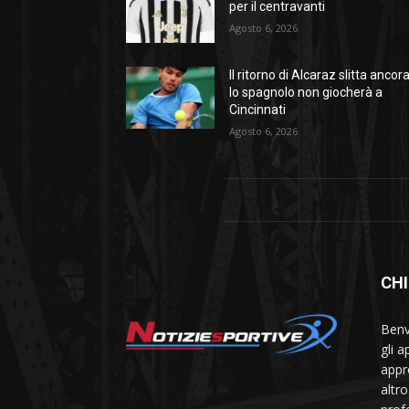
per il centravanti
Agosto 6, 2026
Il ritorno di Alcaraz slitta ancora
lo spagnolo non giocherà a
Cincinnati
Agosto 6, 2026
CHI
Benve
gli 
appr
altr