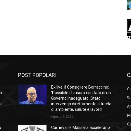
POST POPOLARI
C
:
Ex Ilva: il Consigliere Borraccino:
Ca
un
‘Possibile chiusura risultato di un
Se
Governo inadeguato. Stato
la
intervenga direttamente a tutela
Al
di ambiente, salute e lavoro’
M
Agosto 6, 2026
C
o
Carnevali e Massara accelerano