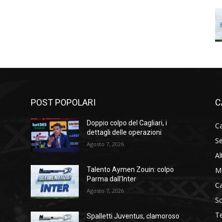
POST POPOLARI
C
Doppio colpo del Cagliari, i
Ca
dettagli delle operazioni
Se
Agosto 7, 2026
Al
M
Talento Aymen Zouin: colpo
Parma dall’Inter
C
Agosto 7, 2026
S
T
Spalletti Juventus, clamoroso