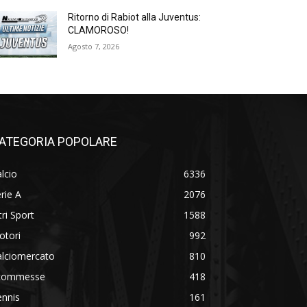
Ritorno di Rabiot alla Juventus:
CLAMOROSO!
Agosto 7, 2026
ATEGORIA POPOLARE
lcio
6336
rie A
2076
tri Sport
1588
otori
992
alciomercato
810
commesse
418
ennis
161