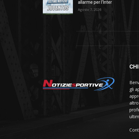
allarme per l’Inter
Agosto 7, 2026
CHI
Benve
gli 
appr
altr
prof
ulti
Cont