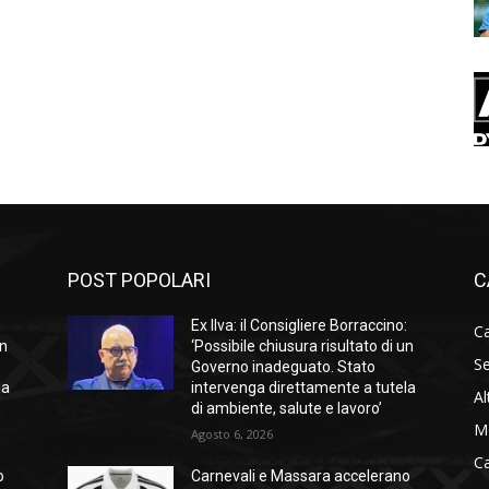
POST POPOLARI
C
:
Ex Ilva: il Consigliere Borraccino:
Ca
un
‘Possibile chiusura risultato di un
Se
Governo inadeguato. Stato
la
intervenga direttamente a tutela
Al
di ambiente, salute e lavoro’
M
Agosto 6, 2026
C
o
Carnevali e Massara accelerano