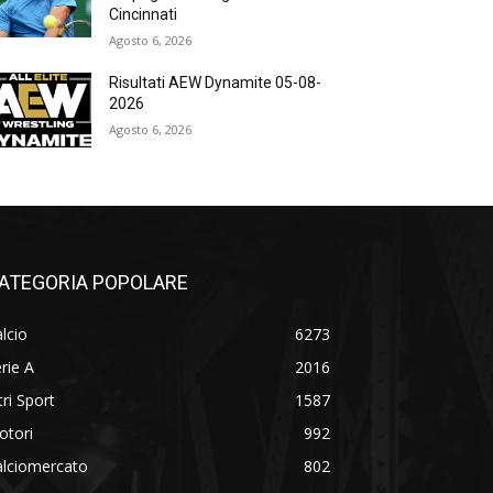
Cincinnati
Agosto 6, 2026
Risultati AEW Dynamite 05-08-
2026
Agosto 6, 2026
ATEGORIA POPOLARE
lcio
6273
rie A
2016
tri Sport
1587
otori
992
alciomercato
802