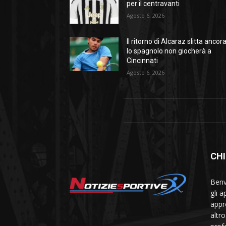
per il centravanti
Agosto 6, 2026
Il ritorno di Alcaraz slitta ancora
lo spagnolo non giocherà a
Cincinnati
Agosto 6, 2026
CHI
Benve
gli 
appr
altr