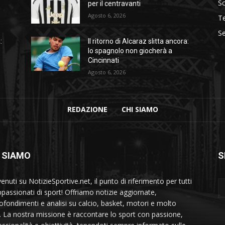
S
per il centravanti
Agosto 6, 2026
T
Se
:
Il ritorno di Alcaraz slitta ancora:
lo spagnolo non giocherà a
Cincinnati
Agosto 6, 2026
REDAZIONE
CHI SIAMO
 SIAMO
S
nuti su NotizieSportive.net, il punto di riferimento per tutti
appassionati di sport! Offriamo notizie aggiornate,
ofondimenti e analisi su calcio, basket, motori e molto
o. La nostra missione è raccontare lo sport con passione,