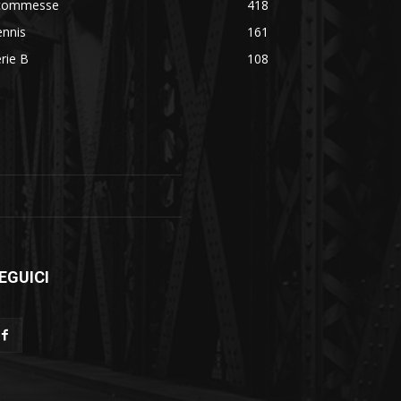
commesse
418
ennis
161
rie B
108
EGUICI