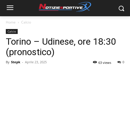
Home
Calcio
Calcio
Torino – Udinese, ore 18:30
(pronostico)
By
Stepk
-
Aprile 23, 2025
0
63 views