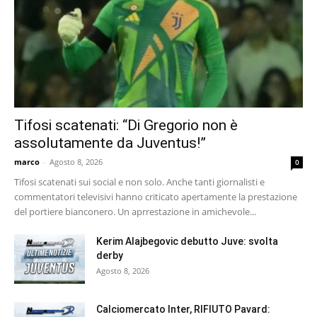
Tifosi scatenati: “Di Gregorio non è
assolutamente da Juventus!”
marco
-
Agosto 8, 2026
0
Tifosi scatenati sui social e non solo. Anche tanti giornalisti e
commentatori televisivi hanno criticato apertamente la prestazione
del portiere bianconero. Un aprrestazione in amichevole...
Kerim Alajbegovic debutto Juve: svolta
derby
Agosto 8, 2026
Calciomercato Inter, RIFIUTO Pavard: