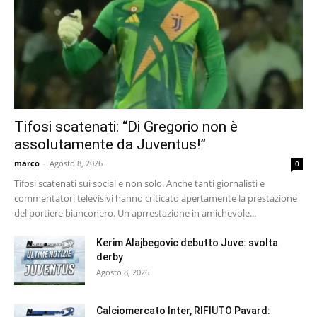
Tifosi scatenati: “Di Gregorio non è
assolutamente da Juventus!”
marco
-
Agosto 8, 2026
0
Tifosi scatenati sui social e non solo. Anche tanti giornalisti e
commentatori televisivi hanno criticato apertamente la prestazione
del portiere bianconero. Un aprrestazione in amichevole...
Kerim Alajbegovic debutto Juve: svolta
derby
Agosto 8, 2026
Calciomercato Inter, RIFIUTO Pavard: