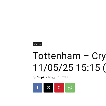
Calcio
Tottenham – Crys
11/05/25 15:15 (
By
Stepk
-
Maggio 11, 2025