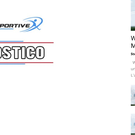
W
M
St
Wi
un
L'