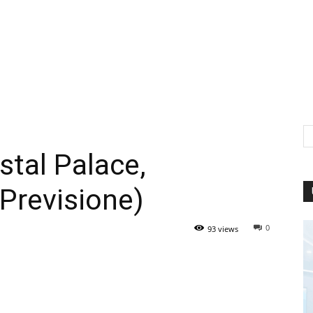
tal Palace,
Previsione)
0
93 views