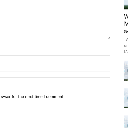
W
M
St
Wi
un
L'
owser for the next time I comment.