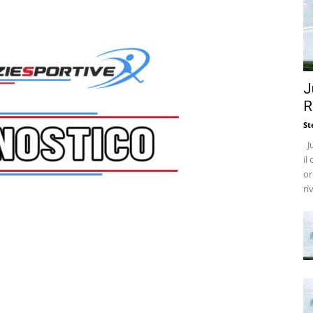
J
R
St
Ju
il
or
ri