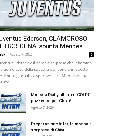
uventus Ederson, CLAMOROSO
ETROSCENA: spunta Mendes
epk
-
Agosto 7, 2026
0
ventus Ederson è il nome a sorpresa che infiamma
 calciomercato della squadra bianconera in queste
e. Il noto giornalista sportivo Luca Momblano ha
velato...
Moussa Diaby all’Inter: COLPO
pazzesco per Chivu!
Agosto 7, 2026
Preparazione Inter, la mossa a
sorpresa di Chivu!