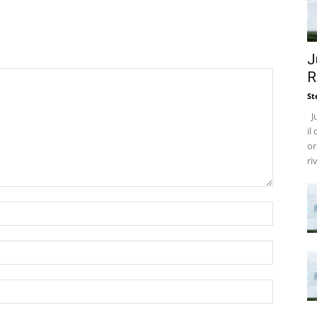
J
R
St
Ju
il
or
ri