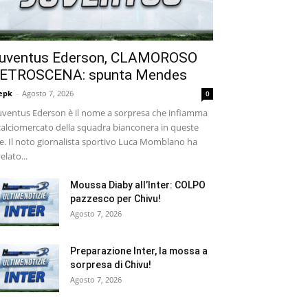
uventus Ederson, CLAMOROSO
ETROSCENA: spunta Mendes
epk
-
Agosto 7, 2026
0
ventus Ederson è il nome a sorpresa che infiamma
 calciomercato della squadra bianconera in queste
e. Il noto giornalista sportivo Luca Momblano ha
velato...
Moussa Diaby all’Inter: COLPO
pazzesco per Chivu!
Agosto 7, 2026
Preparazione Inter, la mossa a
sorpresa di Chivu!
Agosto 7, 2026