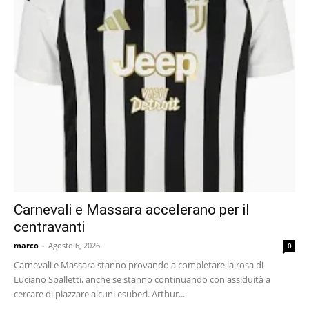
Carnevali e Massara accelerano per il
centravanti
marco
-
Agosto 6, 2026
0
Carnevali e Massara stanno provando a completare la rosa di
Luciano Spalletti, anche se stanno continuando con assiduità a
cercare di piazzare alcuni esuberi. Arthur...