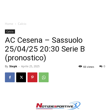
Home
Calcio
Calcio
AC Cesena – Sassuolo
25/04/25 20:30 Serie B
(pronostico)
By
Stepk
-
Aprile 25, 2025
0
66 views