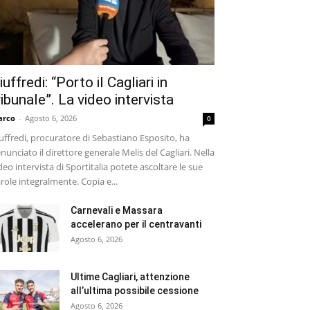
iuffredi: “Porto il Cagliari in
ribunale”. La video intervista
arco
-
Agosto 6, 2026
0
uffredi, procuratore di Sebastiano Esposito, ha
nunciato il direttore generale Melis del Cagliari. Nella
deo intervista di Sportitalia potete ascoltare le sue
role integralmente. Copia e...
Carnevali e Massara
accelerano per il centravanti
Agosto 6, 2026
Ultime Cagliari, attenzione
all’ultima possibile cessione
Agosto 6, 2026