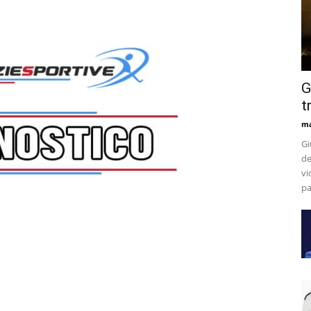
G
t
m
Gi
de
vi
pa