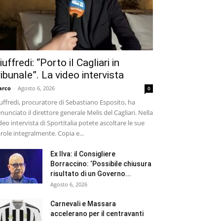
iuffredi: “Porto il Cagliari in
ribunale”. La video intervista
arco
-
Agosto 6, 2026
0
uffredi, procuratore di Sebastiano Esposito, ha
nunciato il direttore generale Melis del Cagliari. Nella
deo intervista di Sportitalia potete ascoltare le sue
role integralmente. Copia e...
Ex Ilva: il Consigliere
Borraccino: ‘Possibile chiusura
risultato di un Governo...
Agosto 6, 2026
Carnevali e Massara
accelerano per il centravanti