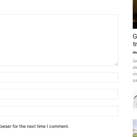
G
t
m
Gi
de
vi
pa
owser for the next time I comment.