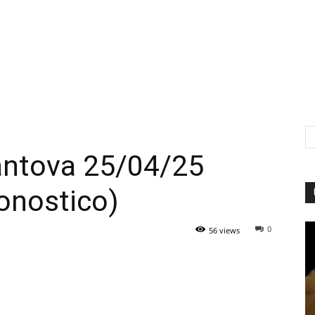
ntova 25/04/25
ronostico)
0
56 views