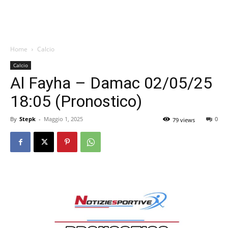
Home
Calcio
Calcio
Al Fayha – Damac 02/05/25
18:05 (Pronostico)
By
Stepk
-
Maggio 1, 2025
0
79 views