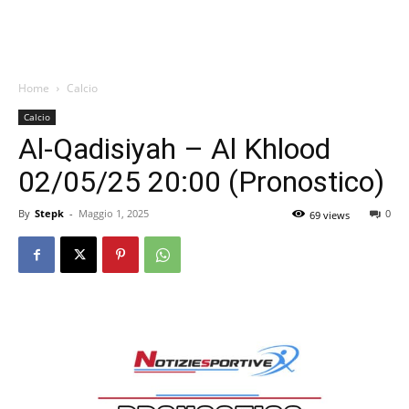
Home
Calcio
Calcio
Al-Qadisiyah – Al Khlood
02/05/25 20:00 (Pronostico)
By
Stepk
-
Maggio 1, 2025
0
69 views