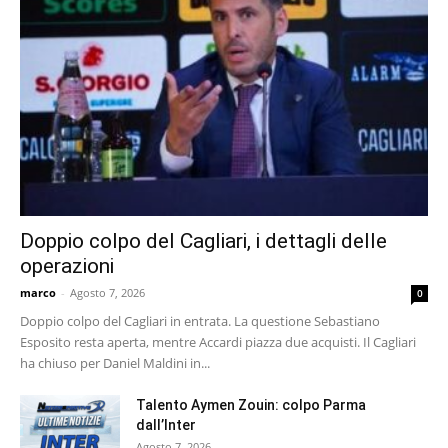
Doppio colpo del Cagliari, i dettagli delle
operazioni
marco
-
Agosto 7, 2026
0
Doppio colpo del Cagliari in entrata. La questione Sebastiano
Esposito resta aperta, mentre Accardi piazza due acquisti. Il Cagliari
ha chiuso per Daniel Maldini in...
Talento Aymen Zouin: colpo Parma
dall’Inter
Agosto 7, 2026