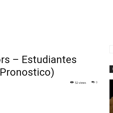
rs – Estudiantes
(Pronostico)
0
52 views