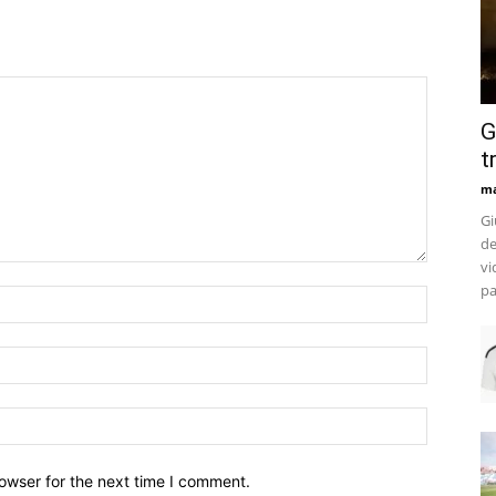
G
t
m
Gi
de
vi
pa
owser for the next time I comment.