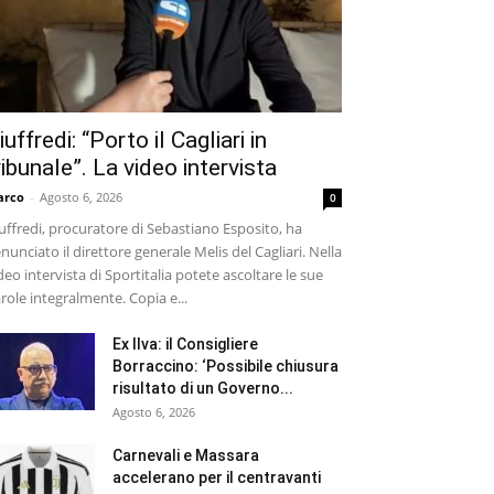
iuffredi: “Porto il Cagliari in
ribunale”. La video intervista
arco
-
Agosto 6, 2026
0
uffredi, procuratore di Sebastiano Esposito, ha
nunciato il direttore generale Melis del Cagliari. Nella
deo intervista di Sportitalia potete ascoltare le sue
role integralmente. Copia e...
Ex Ilva: il Consigliere
Borraccino: ‘Possibile chiusura
risultato di un Governo...
Agosto 6, 2026
Carnevali e Massara
accelerano per il centravanti