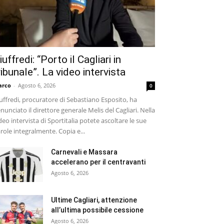
iuffredi: “Porto il Cagliari in
ribunale”. La video intervista
arco
-
Agosto 6, 2026
0
uffredi, procuratore di Sebastiano Esposito, ha
nunciato il direttore generale Melis del Cagliari. Nella
deo intervista di Sportitalia potete ascoltare le sue
role integralmente. Copia e...
Carnevali e Massara
accelerano per il centravanti
Agosto 6, 2026
Ultime Cagliari, attenzione
all’ultima possibile cessione
Agosto 6, 2026