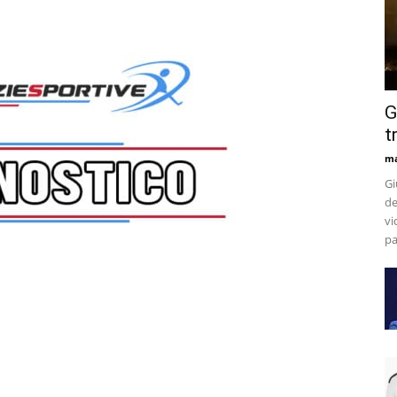
G
t
m
Gi
de
vi
pa