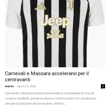
Carnevali e Massara accelerano per il
centravanti
marco
-
Agosto 6, 2026
0
Carnevali e Massara stanno provando a completare la rosa di
Luciano Spalletti, anche se stanno continuando con assiduità a
cercare di piazzare alcuni esuberi. Arthur...