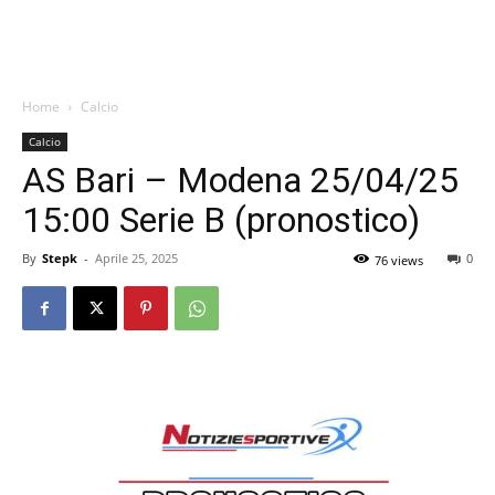
Home
Calcio
Calcio
AS Bari – Modena 25/04/25
15:00 Serie B (pronostico)
By
Stepk
-
Aprile 25, 2025
0
76 views