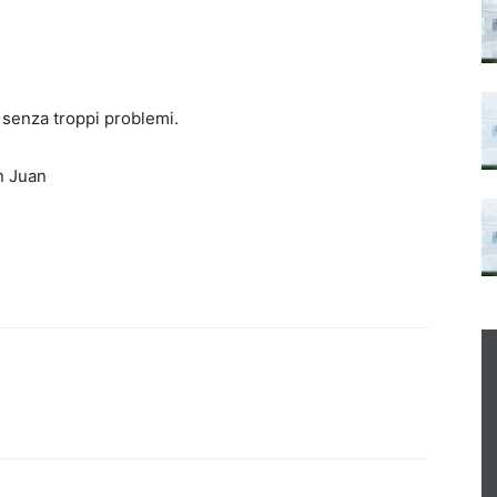
senza troppi problemi.
n Juan