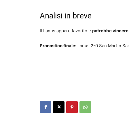
Analisi in breve
Il Lanus appare favorito e
potrebbe vincere
Pronostico finale:
Lanus 2-0 San Martin Sa