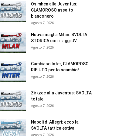
Osimhen alla Juventus:
CLAMOROSO assalto
bianconero
Agosto 7, 2026
Nuova maglia Milan: SVOLTA
STORICA con i raggi UV
Agosto 7, 2026
Cambiaso Inter, CLAMOROSO
RIFIUTO per lo scambio!
Agosto 7, 2026
Zirkzee alla Juventus: SVOLTA
totale!
Agosto 7, 2026
Napoli di Allegri: ecco la
SVOLTA tattica estiva!
Agosto 7, 2026