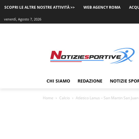
SCOPRI LE ALTRE NOSTRE ATTIVITÀ >>
WEB AGENCY ROMA
ACQU
venerdì, Agosto 7, 2026
CHI SIAMO
REDAZIONE
NOTIZIE SPO
Home
Calcio
Atletico Lanus – San Martin San Juan 