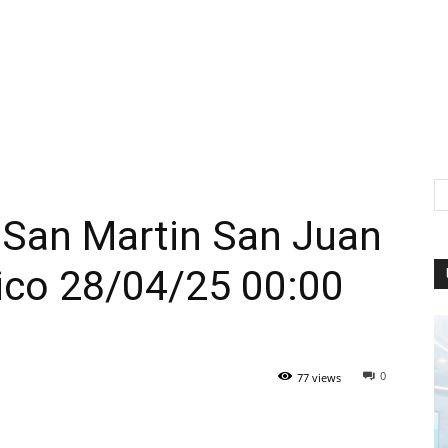
 San Martin San Juan
tico 28/04/25 00:00
0
77 views