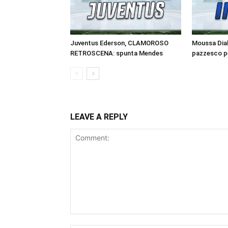
Juventus Ederson, CLAMOROSO
Moussa Diab
RETROSCENA: spunta Mendes
pazzesco pe
LEAVE A REPLY