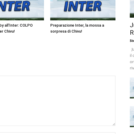
J
y all’Inter: COLPO
Preparazione Inter, la mossa a
r Chivu!
sorpresa di Chivu!
R
St
Ju
il
or
ri