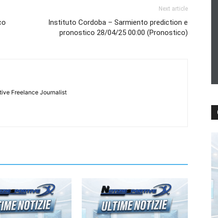
Next article
co
Instituto Cordoba – Sarmiento prediction e
pronostico 28/04/25 00:00 (Pronostico)
tive Freelance Journalist