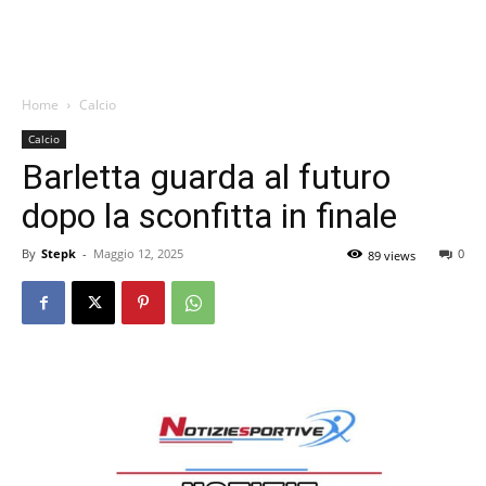
Home
Calcio
Calcio
Barletta guarda al futuro
dopo la sconfitta in finale
By
Stepk
-
Maggio 12, 2025
0
89 views