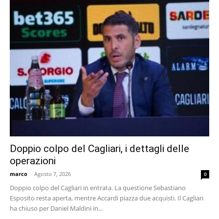
Doppio colpo del Cagliari, i dettagli delle
operazioni
marco
-
Agosto 7, 2026
0
Doppio colpo del Cagliari in entrata. La questione Sebastiano
Esposito resta aperta, mentre Accardi piazza due acquisti. Il Cagliari
ha chiuso per Daniel Maldini in...