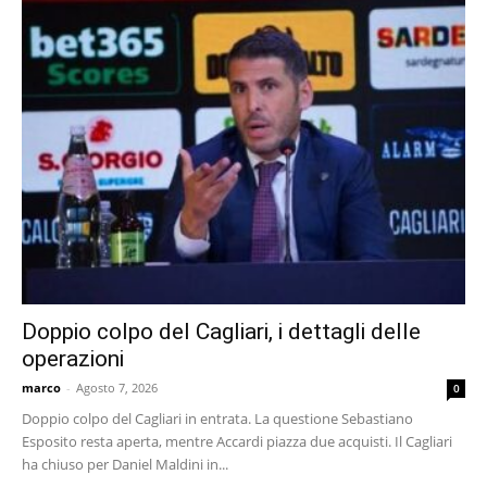
Doppio colpo del Cagliari, i dettagli delle
operazioni
marco
-
Agosto 7, 2026
0
Doppio colpo del Cagliari in entrata. La questione Sebastiano
Esposito resta aperta, mentre Accardi piazza due acquisti. Il Cagliari
ha chiuso per Daniel Maldini in...