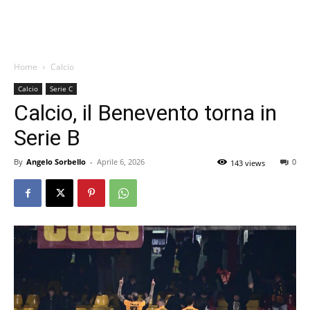
Home
Calcio
Calcio
Serie C
Calcio, il Benevento torna in
Serie B
By
Angelo Sorbello
-
Aprile 6, 2026
0
143 views