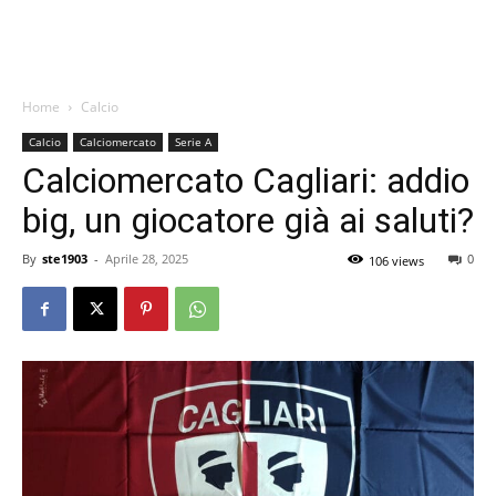
Home
Calcio
Calcio
Calciomercato
Serie A
Calciomercato Cagliari: addio
big, un giocatore già ai saluti?
By
ste1903
-
Aprile 28, 2025
0
106 views