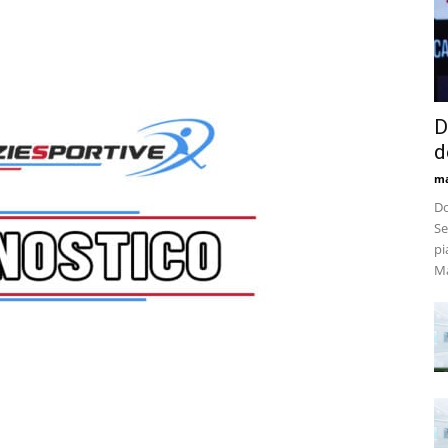
D
d
m
Do
Se
pi
Ma