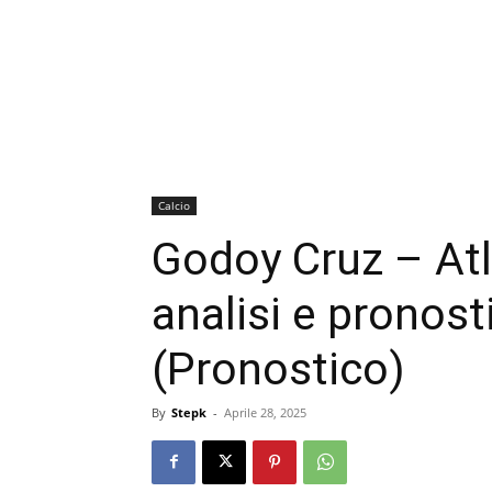
Calcio
Godoy Cruz – At
analisi e pronos
(Pronostico)
By
Stepk
-
Aprile 28, 2025