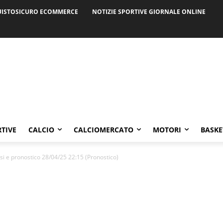
ISTOSICURO ECOMMERCE
NOTIZIE SPORTIVE GIORNALE ONLINE
RTIVE
CALCIO
CALCIOMERCATO
MOTORI
BASKE
i e pronostico 28/04/25 22:15 (Pronostico)