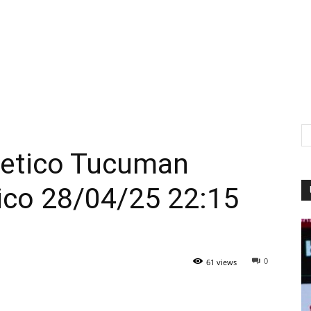
letico Tucuman
tico 28/04/25 22:15
0
61 views