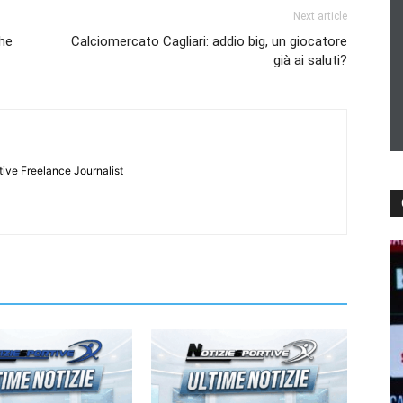
Next article
che
Calciomercato Cagliari: addio big, un giocatore
già ai saluti?
tive Freelance Journalist