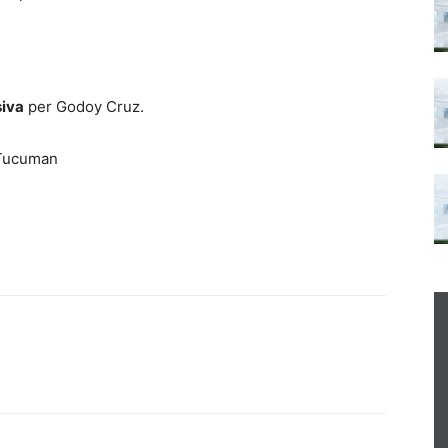
siva
per Godoy Cruz.
 Tucuman