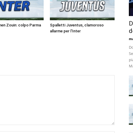
D
men Zouin: colpo Parma
Spalletti Juventus, clamoroso
d
allarme per l’Inter
m
Do
Se
pi
Ma