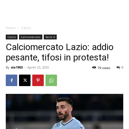
Home
Calcio
Calcio
Calciomercato
Serie A
Calciomercato Lazio: addio
pesante, tifosi in protesta!
By
ste1903
-
Aprile 23, 2025
0
79 views