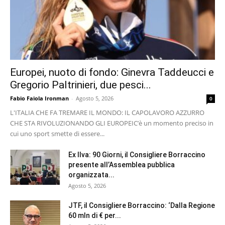
Europei, nuoto di fondo: Ginevra Taddeucci e
Gregorio Paltrinieri, due pesci...
Fabio Faiola Ironman
-
Agosto 5, 2026
0
L'ITALIA CHE FA TREMARE IL MONDO: IL CAPOLAVORO AZZURRO
CHE STA RIVOLUZIONANDO GLI EUROPEI ​C’è un momento preciso in
cui uno sport smette di essere...
Ex Ilva: 90 Giorni, il Consigliere Borraccino
presente all’Assemblea pubblica
organizzata...
Agosto 5, 2026
JTF, il Consigliere Borraccino: ‘Dalla Regione
60 mln di € per...