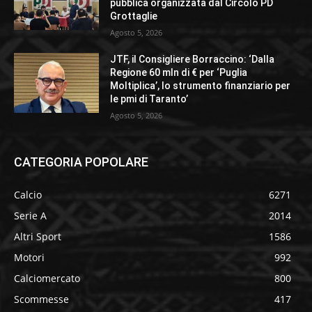
pubblica organizzata dal Circolo PD
Grottaglie
Agosto 5, 2026
JTF, il Consigliere Borraccino: ‘Dalla
Regione 60 mln di € per ‘Puglia
Moltiplica’, lo strumento finanziario per
le pmi di Taranto’
Agosto 5, 2026
CATEGORIA POPOLARE
Calcio
6271
Serie A
2014
Altri Sport
1586
Motori
992
Calciomercato
800
Scommesse
417