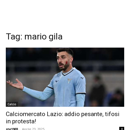
Tag:
mario gila
Calcio
Calciomercato Lazio: addio pesante, tifosi
in protesta!
ste1903
-
Aprile 23, 2025
0