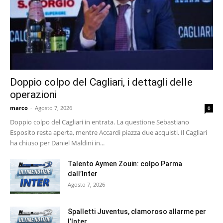
Doppio colpo del Cagliari, i dettagli delle
operazioni
marco
-
Agosto 7, 2026
0
Doppio colpo del Cagliari in entrata. La questione Sebastiano
Esposito resta aperta, mentre Accardi piazza due acquisti. Il Cagliari
ha chiuso per Daniel Maldini in...
Talento Aymen Zouin: colpo Parma
dall’Inter
Agosto 7, 2026
Spalletti Juventus, clamoroso allarme per
l’Inter