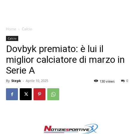
Home
Calcio
Calcio
Dovbyk premiato: è lui il
miglior calciatore di marzo in
Serie A
By
Stepk
-
Aprile 10, 2025
0
130 views