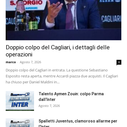
Doppio colpo del Cagliari, i dettagli delle
operazioni
marco
-
Agosto 7, 2026
0
Doppio colpo del Cagliari in entrata. La questione Sebastiano
Esposito resta aperta, mentre Accardi piazza due acquisti. Il Cagliari
ha chiuso per Daniel Maldini in...
Talento Aymen Zouin: colpo Parma
dall’Inter
Agosto 7, 2026
Spalletti Juventus, clamoroso allarme per
l’Inter