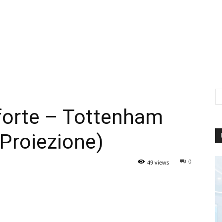
forte – Tottenham
Proiezione)
0
49 views