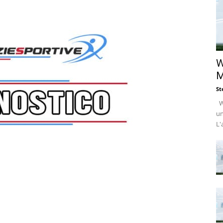
W
M
St
Wi
un
L'