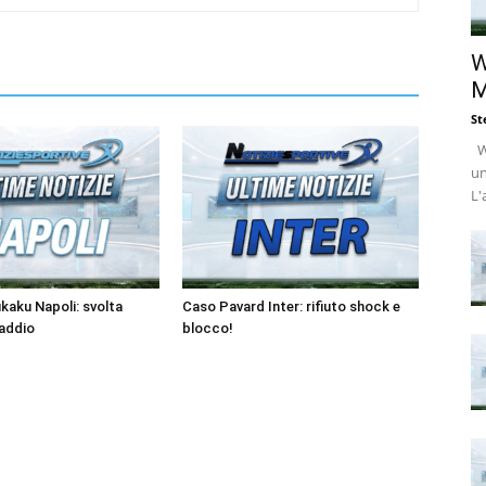
W
M
St
Wi
un
L'
kaku Napoli: svolta
Caso Pavard Inter: rifiuto shock e
’addio
blocco!