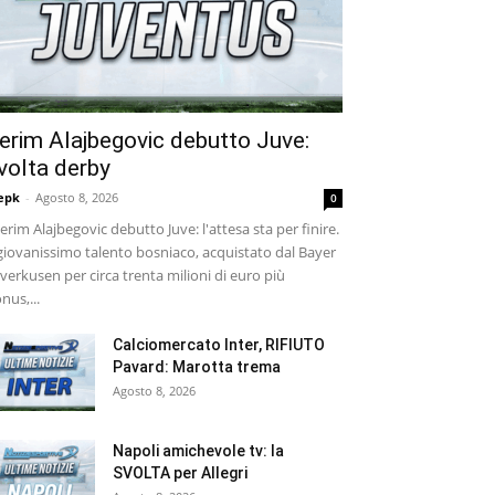
erim Alajbegovic debutto Juve:
volta derby
epk
-
Agosto 8, 2026
0
rim Alajbegovic debutto Juve: l'attesa sta per finire.
 giovanissimo talento bosniaco, acquistato dal Bayer
verkusen per circa trenta milioni di euro più
nus,...
Calciomercato Inter, RIFIUTO
Pavard: Marotta trema
Agosto 8, 2026
Napoli amichevole tv: la
SVOLTA per Allegri