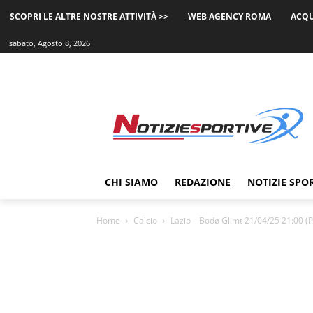
SCOPRI LE ALTRE NOSTRE ATTIVITÀ >>
WEB AGENCY ROMA
ACQU
sabato, Agosto 8, 2026
CHI SIAMO
REDAZIONE
NOTIZIE SPO
Home
Calcio
Lazio – Bodø Glimt 21/04/25 21:00 (P