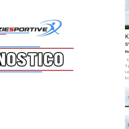
K
s
St
Ke
Il
Le
bo