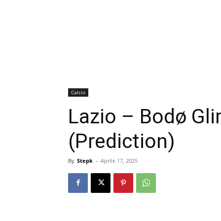
Calcio
Lazio – Bodø Gl
(Prediction)
By
Stepk
-
Aprile 17, 2025