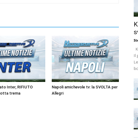
K
s
St
Ke
Il
Le
bo
to Inter, RIFIUTO
Napoli amichevole tv: la SVOLTA per
rotta trema
Allegri