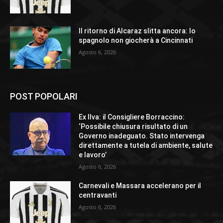
Il ritorno di Alcaraz slitta ancora: lo
spagnolo non giocherà a Cincinnati
Agosto 6, 2026
POST POPOLARI
Ex Ilva: il Consigliere Borraccino:
‘Possibile chiusura risultato di un
Governo inadeguato. Stato intervenga
direttamente a tutela di ambiente, salute
e lavoro’
Agosto 6, 2026
Carnevali e Massara accelerano per il
centravanti
Agosto 6, 2026