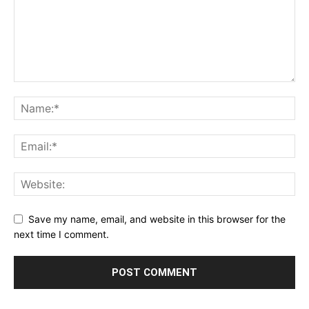
Save my name, email, and website in this browser for the
next time I comment.