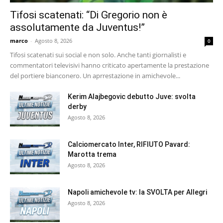
Tifosi scatenati: “Di Gregorio non è
assolutamente da Juventus!”
marco
-
Agosto 8, 2026
0
Tifosi scatenati sui social e non solo. Anche tanti giornalisti e
commentatori televisivi hanno criticato apertamente la prestazione
del portiere bianconero. Un aprrestazione in amichevole...
Kerim Alajbegovic debutto Juve: svolta
derby
Agosto 8, 2026
Calciomercato Inter, RIFIUTO Pavard:
Marotta trema
Agosto 8, 2026
Napoli amichevole tv: la SVOLTA per Allegri
Agosto 8, 2026