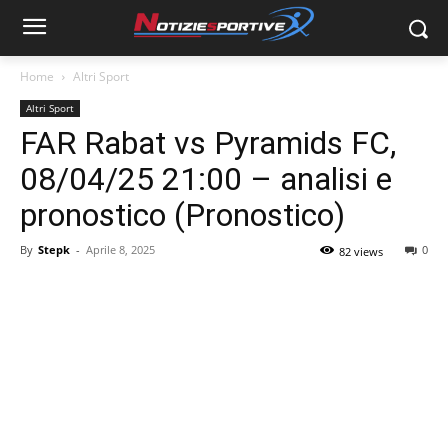
Home
Altri Sport
Altri Sport
FAR Rabat vs Pyramids FC,
08/04/25 21:00 – analisi e
pronostico (Pronostico)
By
Stepk
-
Aprile 8, 2025
0
82 views