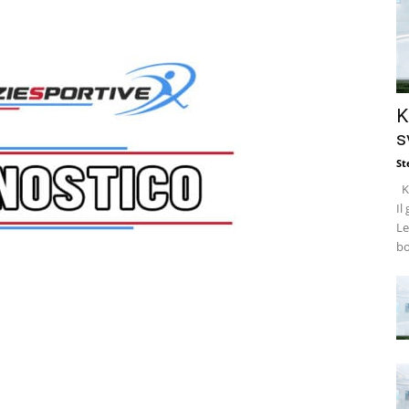
K
s
St
Ke
Il
Le
bo