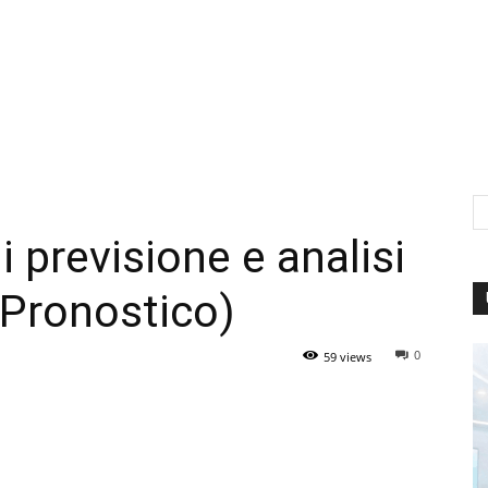
 previsione e analisi
(Pronostico)
0
59 views