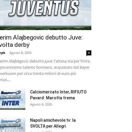
erim Alajbegovic debutto Juve:
volta derby
epk
-
Agosto 8, 2026
0
rim Alajbegovic debutto Juve: l'attesa sta per finire.
 giovanissimo talento bosniaco, acquistato dal Bayer
verkusen per circa trenta milioni di euro più
nus,...
Calciomercato Inter, RIFIUTO
Pavard: Marotta trema
Agosto 8, 2026
Napoli amichevole tv: la
SVOLTA per Allegri