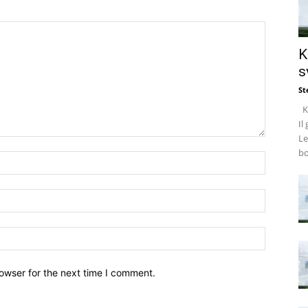
K
s
St
Ke
Il
Le
bo
owser for the next time I comment.