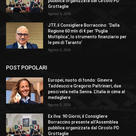
pubblica organizzata dal Circolo PD
Grottaglie
Agosto 5, 2026
JTF, il Consigliere Borraccino: ‘Dalla
Regione 60 mln di € per ‘Puglia
Moltiplica’, lo strumento finanziario per
le pmi di Taranto’
Agosto 5, 2026
POST POPOLARI
Europei, nuoto di fondo: Ginevra
Taddeucci e Gregorio Paltrinieri, due
pesci vela nella Senna. L’italia in cima al
medagliere
Agosto 5, 2026
Ex Ilva: 90 Giorni, il Consigliere
Borraccino presente all’Assemblea
pubblica organizzata dal Circolo PD
Grottaglie