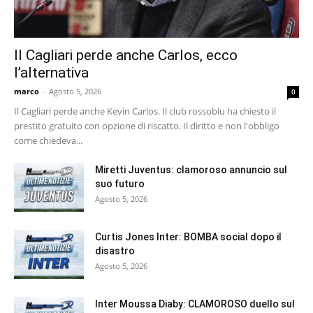
Il Cagliari perde anche Carlos, ecco
l’alternativa
marco
-
Agosto 5, 2026
0
Il Cagliari perde anche Kevin Carlos. Il club rossoblu ha chiesto il
prestito gratuito con opzione di riscatto. Il diritto e non l'obbligo
come chiedeva...
Miretti Juventus: clamoroso annuncio sul
suo futuro
Agosto 5, 2026
Curtis Jones Inter: BOMBA social dopo il
disastro
Agosto 5, 2026
Inter Moussa Diaby: CLAMOROSO duello sul