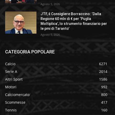
Agosto 5, 2026
JTF, il Consigliere Borraccino: ‘Dalla
Regione 60 mln di € per ‘Puglia
Moltiplica’, lo strumento finanziario per
le pmi di Taranto’
Agosto 5, 2026
CATEGORIA POPOLARE
Calcio
6271
Serie A
2014
Altri Sport
1586
Motori
992
Calciomercato
800
Scommesse
417
Tennis
160