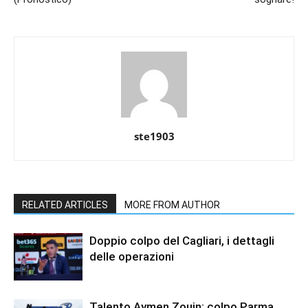
ste1903
RELATED ARTICLES
MORE FROM AUTHOR
Doppio colpo del Cagliari, i dettagli
delle operazioni
Talento Aymen Zouin: colpo Parma