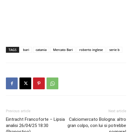
TAGS
bari
catania
Mercato Bari
roberto inglese
serie b
Previous article
Next article
Eintracht Francoforte – Lipsia
Calciomercato Bologna: altro
analisi 26/04/25 18:30
gran colpo, con lui si potrebbe
(Pronostico)
sognare!