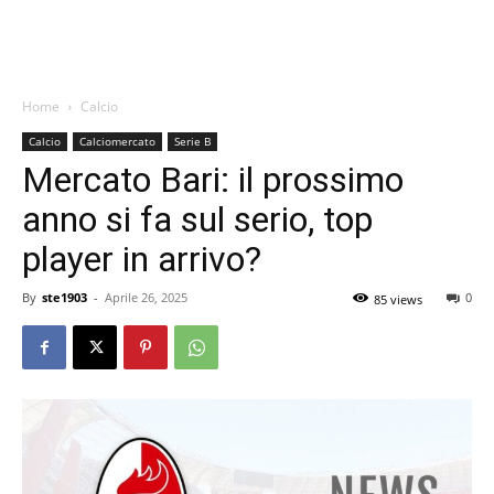
Home
Calcio
Calcio
Calciomercato
Serie B
Mercato Bari: il prossimo
anno si fa sul serio, top
player in arrivo?
By
ste1903
-
Aprile 26, 2025
0
85 views